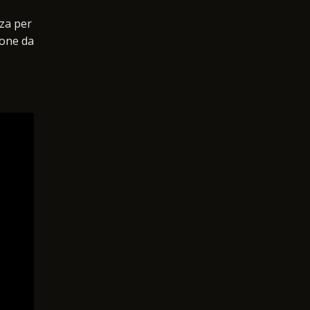
nza per
ione da