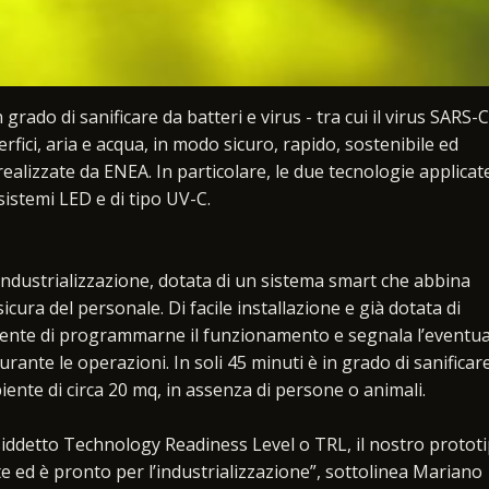
grado di sanificare da batteri e virus - tra cui il virus SARS-
erfici, aria e acqua, in modo sicuro, rapido, sostenibile ed
ealizzate da ENEA. In particolare, le due tecnologie applicate
stemi LED e di tipo UV-C.
industrializzazione, dotata di un sistema smart che abbina
icura del personale. Di facile installazione e già dotata di
consente di programmarne il funzionamento e segnala l’eventu
rante le operazioni. In soli 45 minuti è in grado di sanificar
iente di circa 20 mq, in assenza di persone o animali.
cosiddetto Technology Readiness Level o TRL, il nostro protot
e ed è pronto per l’industrializzazione”, sottolinea Mariano