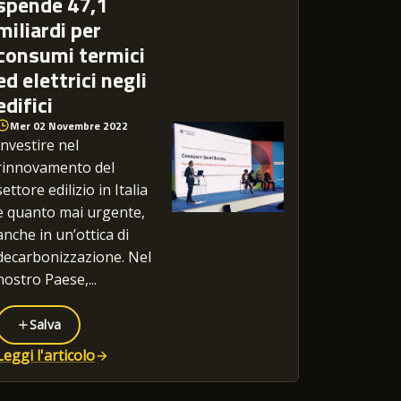
spende 47,1
miliardi per
consumi termici
ed elettrici negli
edifici
Mer 02 Novembre 2022
Investire nel
rinnovamento del
settore edilizio in Italia
è quanto mai urgente,
anche in un’ottica di
decarbonizzazione. Nel
nostro Paese,...
Salva
Leggi l'articolo