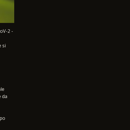
CoV-2 -
 si
ale
e da
ipo