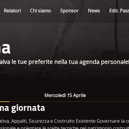
Relatori
Chi siamo
Sponsor
News
Ediz. Pas
ma
 salva le tue preferite nella tua agenda personale
Mercoledì 15 Aprile
ma giornata
iva, Appalti, Sicurezza e Costruito Esistente Governare la co
sionale e orientare le scelte tecniche nel patrimonio costrui