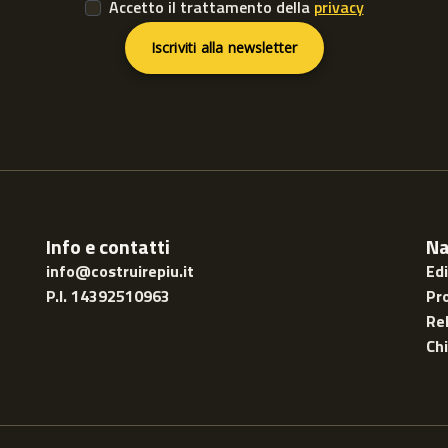
Accetto il trattamento della
privacy
Iscriviti alla newsletter
Info e contatti
Na
info@costruirepiu.it
Ed
P.I. 14392510963
Pr
Rel
Ch