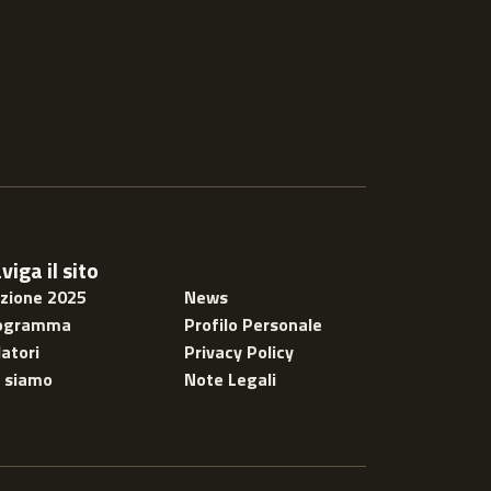
viga il sito
izione 2025
News
ogramma
Profilo Personale
atori
Privacy Policy
i siamo
Note Legali