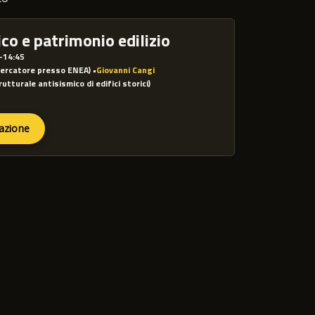
co e patrimonio edilizio
0-14:45
icercatore presso ENEA)
•
Giovanni Cangi
utturale antisismico di edifici storici)
razione