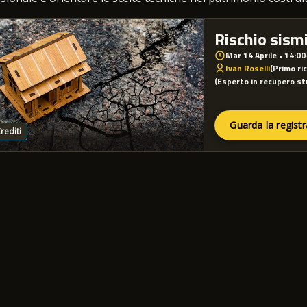
Rischio sismi
Mar 14 Aprile • 14:0
Ivan Roselli
(Primo r
(Esperto in recupero str
Guarda la regist
rediti