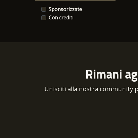
Roberto Tonelli
Sponsorizzate
Sergio Vianello
Con crediti
Rimani ag
Unisciti alla nostra community 