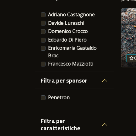
Adriano Castagnone
Davide Luraschi
Domenico Crocco
Edoardo Di Piero
Enricomaria Gastaldo
Brac
C
Francesco Mazziotti
Fulvio Re Cecconi
Filtra per sponsor
Giovanni Cangi
Giuseppe Rusconi
Isabella Magrini
Penetron
Ivan Roselli
Juan Pedro Grammaldo
Filtra per
Massimo Cassibba
caratteristiche
Miriam Benedetti