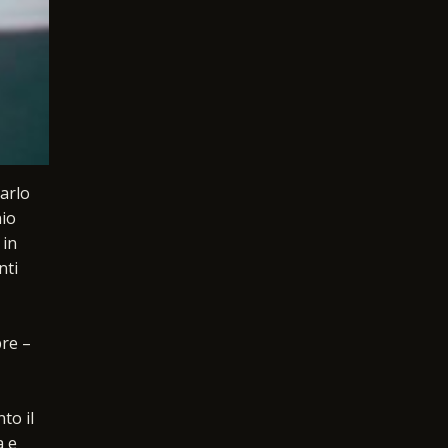
carlo
nio
 in
nti
bre –
to il
a e