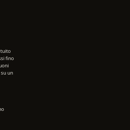
ituito
si fino
buoni
o su un
mo