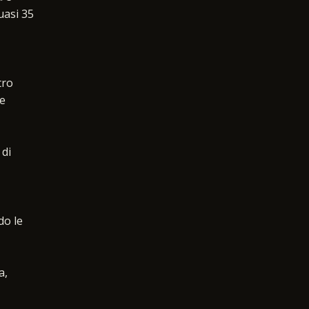
uasi 35
tro
le
 di
do le
a,