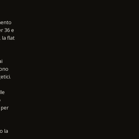
umento
r 36 e
la flat
ai
sono
tici.
lle
o
 per
o la