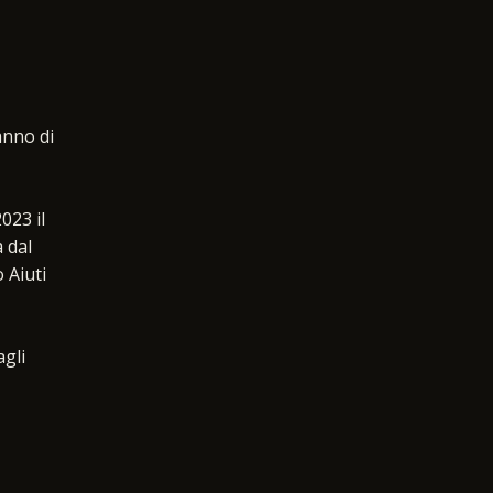
anno di
023 il
à dal
 Aiuti
agli