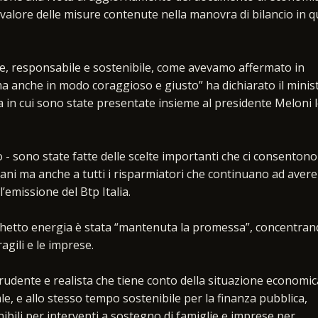
valore delle misure contenute nella manovra di bilancio in q
, responsabile e sostenibile, come avevamo affermato in
a anche in modo coraggioso e giusto” ha dichiarato il minis
 in cui sono state presentate insieme al presidente Meloni 
o - sono state fatte delle scelte importanti che ci consentono
iani ma anche a tutti i risparmiatori che continuano ad avere
’emissione del Btp Italia.
cchetto energia è stata “mantenuta la promessa”, concentran
ragili e le imprese.
rudente e realista che tiene conto della situazione economic
le, e allo stesso tempo sostenibile per la finanza pubblica,
ibili per interventi a sostegno di famiglie e imprese per