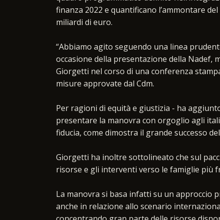
finanza 2022 e quantificano l’ammontare del 
miliardi di euro.
“Abbiamo agito seguendo una linea prudente
occasione della presentazione della Nadef, m
Giorgetti nel corso di una conferenza stampa
misure approvate dal Cdm.
Per ragioni di equità e giustizia - ha aggiunt
presentare la manovra con orgoglio agli ital
fiducia, come dimostra il grande successo dell
Giorgetti ha inoltre sottolineato che sul pa
risorse e gli interventi verso le famiglie più f
La manovra si basa infatti su un approccio p
anche in relazione allo scenario internaziona
concentrando gran parte delle risorse dispon