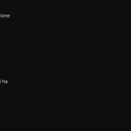
zione
i ha