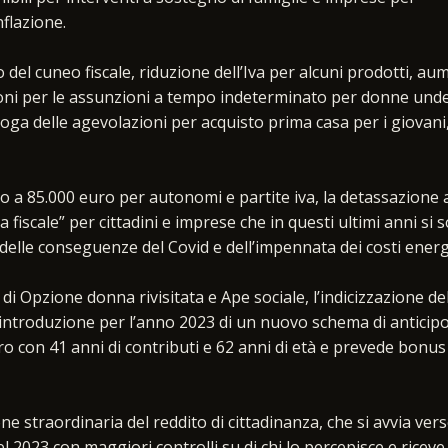
nflazione.
io del cuneo fiscale, riduzione dell’Iva per alcuni prodotti, a
ioni per le assunzioni a tempo indeterminato per donne unde
roga delle agevolazioni per acquisto prima casa per i giovani, 
fino a 85.000 euro per autonomi e partite iva, la detassazione 
 fiscale” per cittadini e imprese che in questi ultimi anni si 
 delle conseguenze del Covid e dell’impennata dei costi energe
 di Opzione donna rivisitata e Ape sociale, l’indicizzazione de
’introduzione per l’anno 2023 di un nuovo schema di anticip
ro con 41 anni di contributi e 62 anni di età e prevede bonus
e straordinaria del reddito di cittadinanza, che si avvia vers
l 2023 con maggiori controlli su di chi lo percepisce e riceve